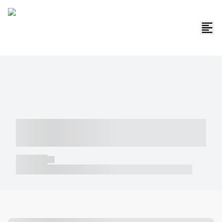
----- ----- -- ------ ---- ---- -- ----- -----
----- --- ------
----- -----
----- ----- -- ------ ---- ---- -- ----- ----- ----- --- ------