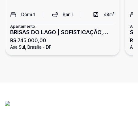
Dorm
1
Ban
1
48
m²
Apartamento
Apa
BRISAS DO LAGO | SOFISTICAÇÃO,
SQ
R$ 745.000,00
R$
CONFORTO E VISTA PRIVILEGIADA
Qu
Asa Sul, Brasília - DF
Asa 
PARA O CLUBE DE GOLFE
Asa