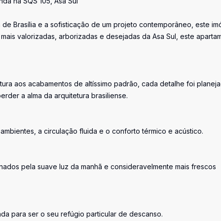
nda na SQS 105, Asa Sul
a de Brasília e a sofisticação de um projeto contemporâneo, este im
 mais valorizadas, arborizadas e desejadas da Asa Sul, este aparta
tura aos acabamentos de altíssimo padrão, cada detalhe foi planej
rder a alma da arquitetura brasiliense.
ambientes, a circulação fluida e o conforto térmico e acústico.
uminados pela suave luz da manhã e consideravelmente mais frescos
ada para ser o seu refúgio particular de descanso.