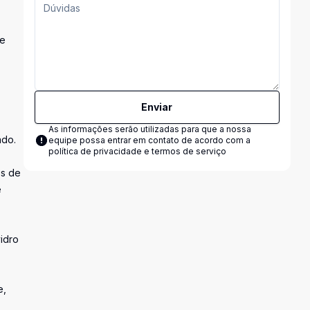
 e
Enviar
As informações serão utilizadas para que a nossa
ado.
equipe possa entrar em contato de acordo com a
política de privacidade e termos de serviço
es de
e
idro
e,