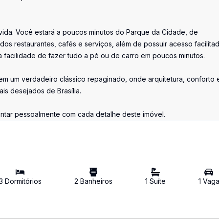
vida. Você estará a poucos minutos do Parque da Cidade, de
os restaurantes, cafés e serviços, além de possuir acesso facilita
 a facilidade de fazer tudo a pé ou de carro em poucos minutos.
em um verdadeiro clássico repaginado, onde arquitetura, conforto 
s desejados de Brasília.
antar pessoalmente com cada detalhe deste imóvel.
3
Dormitório
s
2
Banheiro
s
1
Suíte
1
Vag