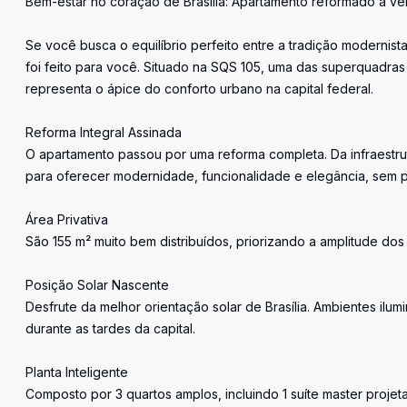
Bem-estar no coração de Brasília: Apartamento reformado à ve
Se você busca o equilíbrio perfeito entre a tradição modernist
foi feito para você. Situado na SQS 105, uma das superquadras
representa o ápice do conforto urbano na capital federal.
Reforma Integral Assinada
O apartamento passou por uma reforma completa. Da infraestru
para oferecer modernidade, funcionalidade e elegância, sem pe
Área Privativa
São 155 m² muito bem distribuídos, priorizando a amplitude dos 
Posição Solar Nascente
Desfrute da melhor orientação solar de Brasília. Ambientes il
durante as tardes da capital.
Planta Inteligente
Composto por 3 quartos amplos, incluindo 1 suíte master projet