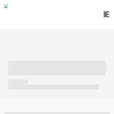
----- ----- -- ------ ---- ---- -- ----- -----
----- --- ------
----- -----
----- ----- -- ------ ---- ---- -- ----- ----- ----- --- ------