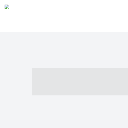
----- ----- -- -
- ------