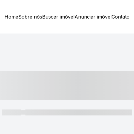
Home
Sobre nós
Buscar imóvel
Anunciar imóvel
Contato
----- ---- ---- -- ----
----- -----
----- ----- -- ------ ---- ---- -- ----- ----- ----- --- ------