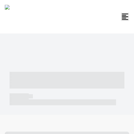
----- ----- -- ------ ---- ---- -- ----- -----
----- --- ------
----- -----
----- ----- -- ------ ---- ---- -- ----- ----- ----- --- ------