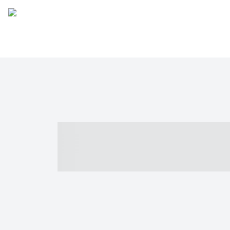
----- ----- -- -
- ------