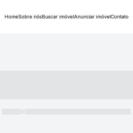
Home
Sobre nós
Buscar imóvel
Anunciar imóvel
Contato
----- ---- ---- -- ----
----- -----
----- ----- -- ------ ---- ---- -- ----- ----- ----- --- ------