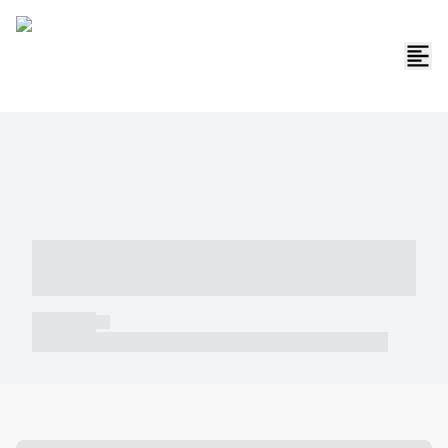
----- ----- -- ------ ---- ---- -- ----- -----
----- --- ------
----- -----
----- ----- -- ------ ---- ---- -- ----- ----- ----- --- ------