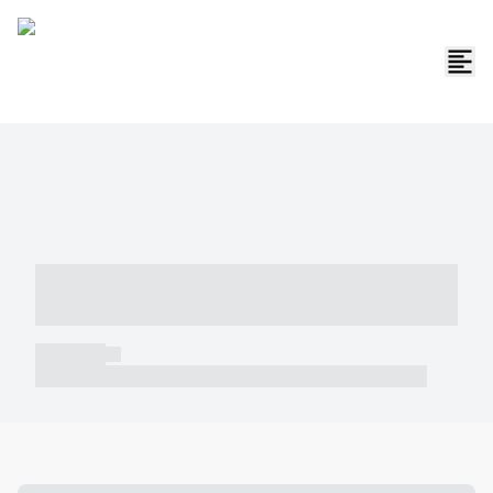
----- ----- -- ------ ---- ---- -- ----- -----
----- --- ------
----- -----
----- ----- -- ------ ---- ---- -- ----- ----- ----- --- ------