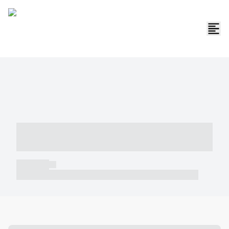
----- ----- -- ------ ---- ---- -- ----- -----
----- --- ------
----- -----
----- ----- -- ------ ---- ---- -- ----- ----- ----- --- ------