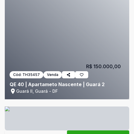
R$ 150.000,00
Cód:
TH35457
Venda
QE 40 | Apartameto Nascente | Guará 2
Guará II, Guará - DF