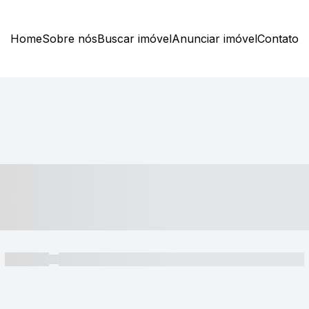
Home
Sobre nós
Buscar imóvel
Anunciar imóvel
Contato
----- ---- ---- -- ----
----- -----
----- ----- -- ------ ---- ---- -- ----- ----- ----- --- ------