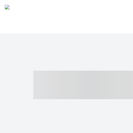
----- ----- -- -
- ------