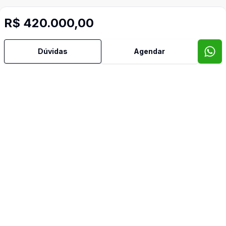
R$ 420.000,00
Dúvidas
Agendar
Mais informações
Aceita Pet
Área de Serviço
Armários Embutidos
Banheiro Social
Cozinha