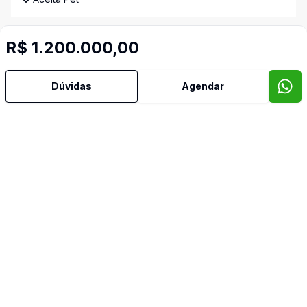
Água Quente
R$ 1.200.000,00
Ar Condicionado
Dúvidas
Agendar
Área de Serviço
Armários Embutidos
Banheiro Social
Churrasqueira
Cozinha
Cozinha Planejada