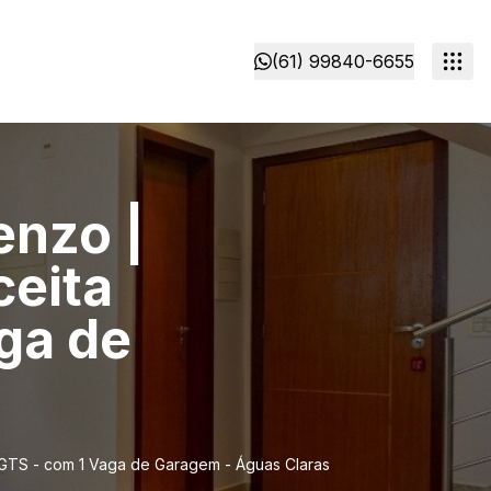
(61) 99840-6655
enzo |
ceita
ga de
 FGTS - com 1 Vaga de Garagem - Águas Claras