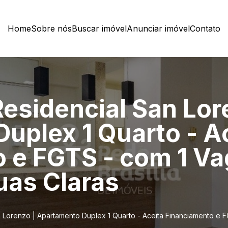
Home
Sobre nós
Buscar imóvel
Anunciar imóvel
Contato
Residencial San Lor
uplex 1 Quarto - A
 e FGTS - com 1 Va
uas Claras
n Lorenzo | Apartamento Duplex 1 Quarto - Aceita Financiamento e