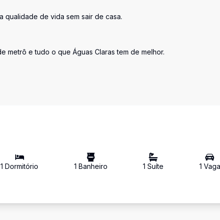
 qualidade de vida sem sair de casa.
de metrô e tudo o que Águas Claras tem de melhor.
1
Dormitório
1
Banheiro
1
Suíte
1
Vag