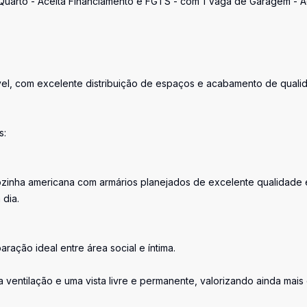
 Quarto - Aceita Financiamento e FGTS - com 1 Vaga de Garagem - 
el, com excelente distribuição de espaços e acabamento de quali
s:
ozinha americana com armários planejados de excelente qualidade 
 dia.
aração ideal entre área social e íntima.
a ventilação e uma vista livre e permanente, valorizando ainda mais