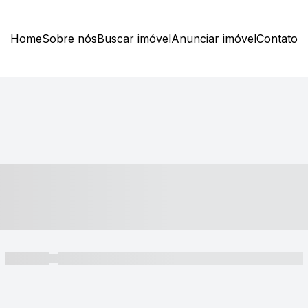
Home
Sobre nós
Buscar imóvel
Anunciar imóvel
Contato
----- ---- ---- -- ----
----- -----
----- ----- -- ------ ---- ---- -- ----- ----- ----- --- ------