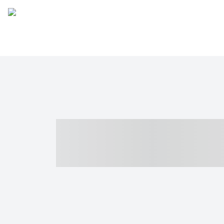
----- ----- -- -
- ------