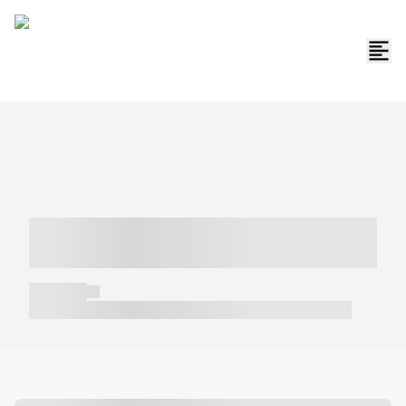
----- ----- -- ------ ---- ---- -- ----- -----
----- --- ------
----- -----
----- ----- -- ------ ---- ---- -- ----- ----- ----- --- ------