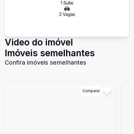
1
Suíte
2
Vaga
s
Video do imóvel
Imóveis semelhantes
Confira imóveis semelhantes
Cód:
SR1058
Comparar
Có