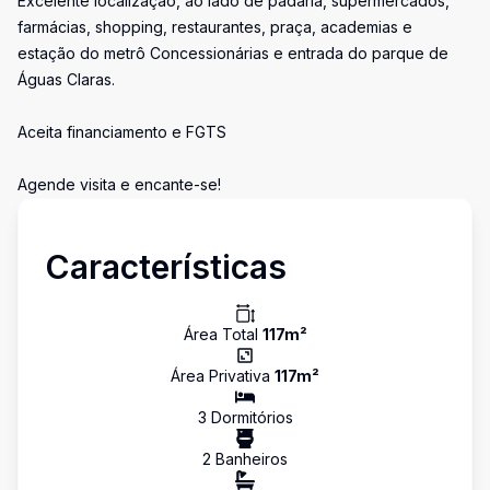
Excelente localização, ao lado de padaria, supermercados,
farmácias, shopping, restaurantes, praça, academias e
estação do metrô Concessionárias e entrada do parque de
Águas Claras.
Aceita financiamento e FGTS
Agende visita e encante-se!
Características
Área Total
117
m²
Área Privativa
117
m²
3
Dormitório
s
2
Banheiro
s