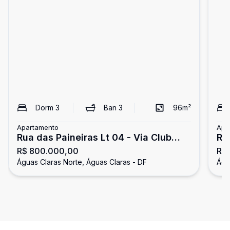
Dorm
3
Ban
3
96
m²
Apartamento
Apa
Rua das Paineiras Lt 04 - Via Club
RE
R$ 800.000,00
R$
Residence
QU
Águas Claras Norte, Águas Claras - DF
Águ
VA
Cl