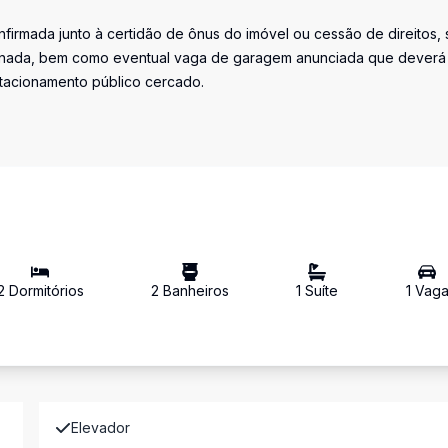
firmada junto à certidão de ônus do imóvel ou cessão de direitos, 
iminada, bem como eventual vaga de garagem anunciada que deverá
stacionamento público cercado.
2
Dormitório
s
2
Banheiro
s
1
Suíte
1
Vag
Elevador