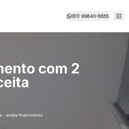
(61) 99840-6655
amento com 2
ceita
a - aceita financimento