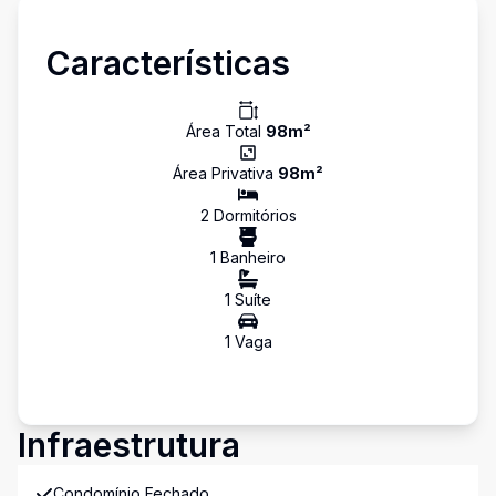
Características
Área Total
98
m²
Área Privativa
98
m²
2
Dormitório
s
1
Banheiro
1
Suíte
1
Vaga
Infraestrutura
Condomínio Fechado