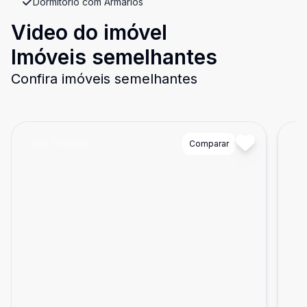
Dormitório com Armários
Video do imóvel
Imóveis semelhantes
Confira imóveis semelhantes
Cód:
TH35531
Comparar
Có