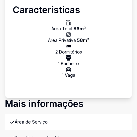
Características
Área Total
86
m²
Área Privativa
58
m²
2
Dormitório
s
1
Banheiro
1
Vaga
Mais informações
Área de Serviço