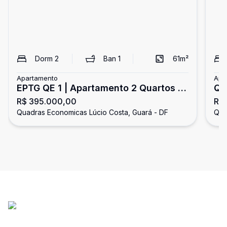
Dorm
2
Ban
1
61
m²
Apartamento
Apa
EPTG QE 1 | Apartamento 2 Quartos -
QE
R$ 395.000,00
R$
Vazado - 1 Vaga - Varanda - Aceita
Va
Quadras Economicas Lúcio Costa, Guará - DF
Qua
Financiamento | Lúcio Costa
Lú