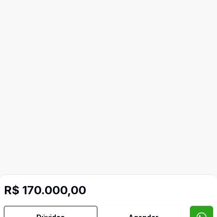
R$ 170.000,00
Imóveis semelhantes
Confira imóveis semelhantes