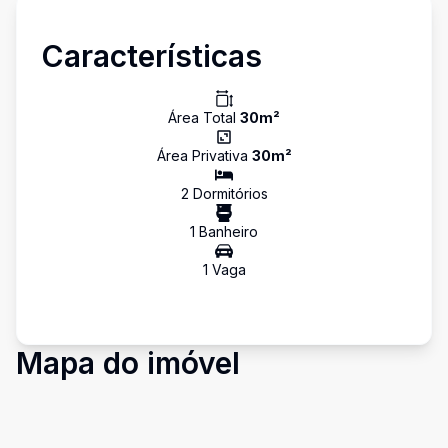
Características
Área Total
30
m²
Área Privativa
30
m²
2
Dormitório
s
1
Banheiro
1
Vaga
Mapa do imóvel