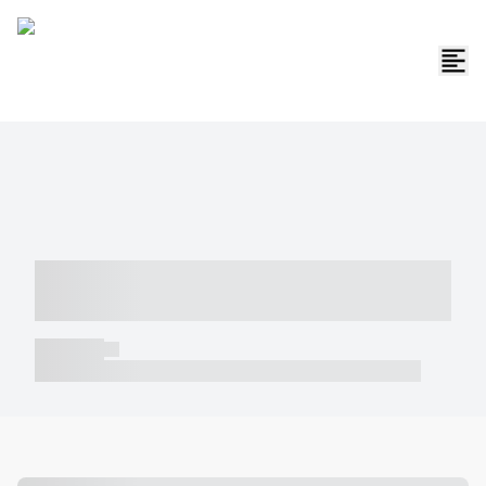
----- ----- -- ------ ---- ---- -- ----- -----
----- --- ------
----- -----
----- ----- -- ------ ---- ---- -- ----- ----- ----- --- ------