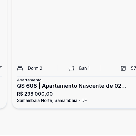
²
Dorm
2
Ban
1
57
Apartamento
QS 608 | Apartamento Nascente de 02
R$ 298.000,00
Quartos | Samambaia
Samambaia Norte, Samambaia - DF