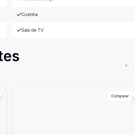
Cozinha
Sala de TV
tes
Prev
Cód:
TH35666
Comparar