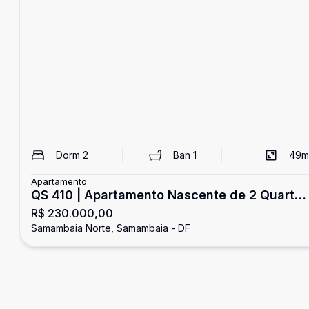
Dorm
2
Ban
1
49
m
Apartamento
QS 410 | Apartamento Nascente de 2 Quartos
R$ 230.000,00
com Armários Planejados | Samambaia
Samambaia Norte, Samambaia - DF