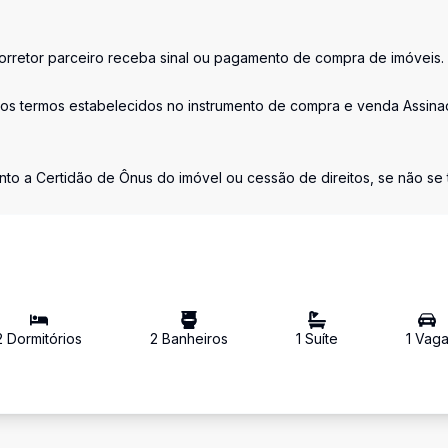
retor parceiro receba sinal ou pagamento de compra de imóveis.
os termos estabelecidos no instrumento de compra e venda Assina
nto a Certidão de Ônus do imóvel ou cessão de direitos, se não se t
2
Dormitório
s
2
Banheiro
s
1
Suíte
1
Vag