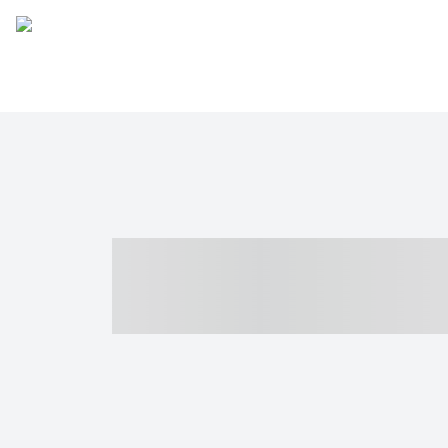
----- ----- -- -
- ------