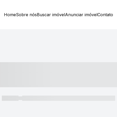
Home
Sobre nós
Buscar imóvel
Anunciar imóvel
Contato
----- ---- ---- -- ----
----- -----
----- ----- -- ------ ---- ---- -- ----- ----- ----- --- ------