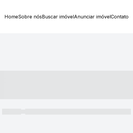
Home
Sobre nós
Buscar imóvel
Anunciar imóvel
Contato
----- ---- ---- -- ----
----- -----
----- ----- -- ------ ---- ---- -- ----- ----- ----- --- ------