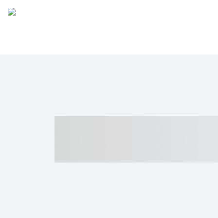
----- ----- -- -
- ------