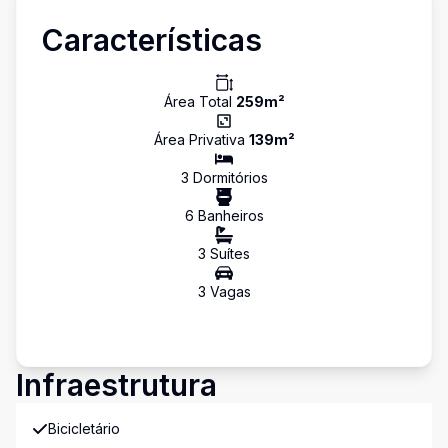
Características
Área Total
259
m²
Área Privativa
139
m²
3
Dormitório
s
6
Banheiro
s
3
Suíte
s
3
Vaga
s
Infraestrutura
Bicicletário