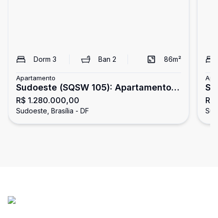
Dorm
3
Ban
2
86
m²
Apartamento
Apa
Sudoeste (SQSW 105): Apartamento
SQ
R$ 1.280.000,00
R$ 
03 Quartos à venda | Nascente e
co
Sudoeste, Brasília - DF
Sudo
Vista para o Parque (86m²)
Bra