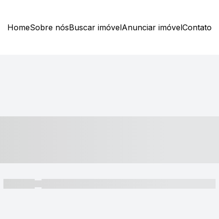
Home
Sobre nós
Buscar imóvel
Anunciar imóvel
Contato
----- ---- ---- -- ----
----- -----
----- ----- -- ------ ---- ---- -- ----- ----- ----- --- ------