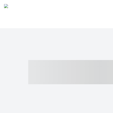
----- ----- -- -
- ------