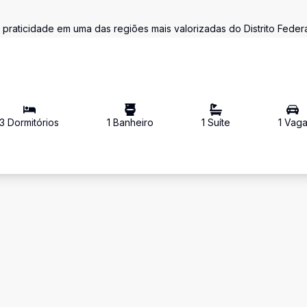
raticidade em uma das regiões mais valorizadas do Distrito Federa
3
Dormitório
s
1
Banheiro
1
Suíte
1
Vag