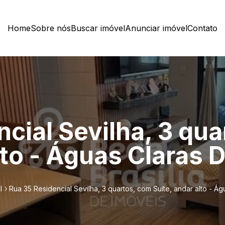
Home
Sobre nós
Buscar imóvel
Anunciar imóvel
Contato
cial Sevilha, 3 qu
lto - Águas Claras D
l
Rua 35 Residencial Sevilha, 3 quartos, com Suíte, andar alto - Ág