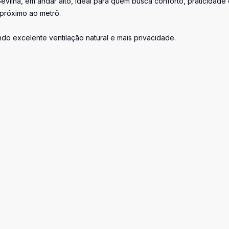
evilha, em andar alto, ideal para quem busca conforto, praticidade
próximo ao metrô.
do excelente ventilação natural e mais privacidade.