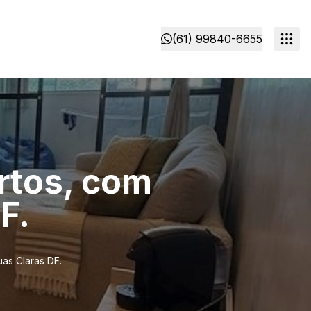
(61) 99840-6655
artos, com
F.
uas Claras DF.