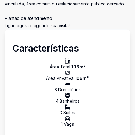
vinculada, área comum ou estacionamento público cercado.
Plantão de atendimento
Ligue agora e agende sua visita!
Características
Área Total
106
m²
Área Privativa
106
m²
3
Dormitório
s
4
Banheiro
s
3
Suíte
s
1
Vaga