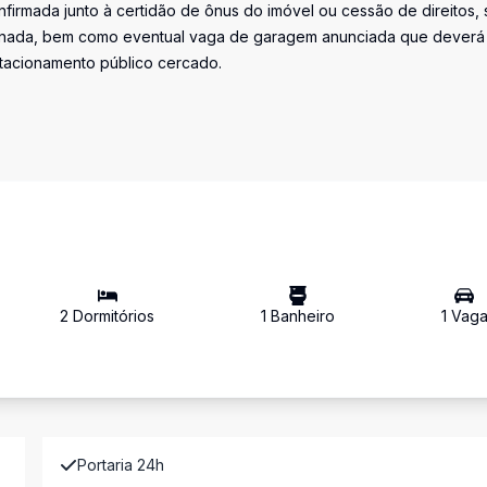
firmada junto à certidão de ônus do imóvel ou cessão de direitos, 
iminada, bem como eventual vaga de garagem anunciada que deverá
stacionamento público cercado.
2
Dormitório
s
1
Banheiro
1
Vag
Portaria 24h