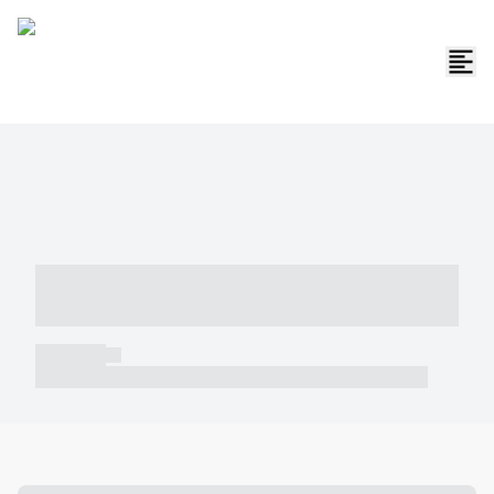
----- ----- -- ------ ---- ---- -- ----- -----
----- --- ------
----- -----
----- ----- -- ------ ---- ---- -- ----- ----- ----- --- ------