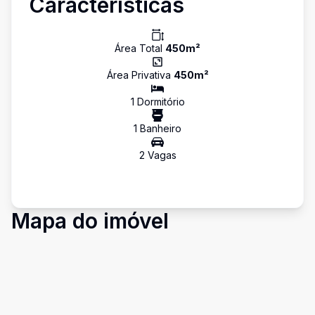
Características
Área Total
450
m²
Área Privativa
450
m²
1
Dormitório
1
Banheiro
2
Vaga
s
Mapa do imóvel