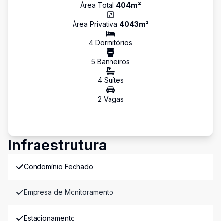
Área Total
404
m²
Área Privativa
4043
m²
4
Dormitório
s
5
Banheiro
s
4
Suíte
s
2
Vaga
s
Infraestrutura
Condomínio Fechado
Empresa de Monitoramento
Estacionamento