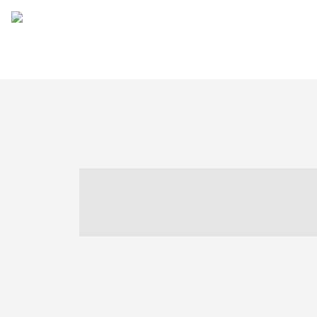
----- ----- -- -
- ------