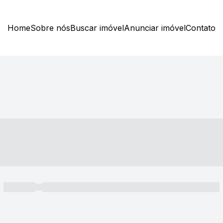
Home
Sobre nós
Buscar imóvel
Anunciar imóvel
Contato
----- ---- ---- -- ----
----- -----
----- ----- -- ------ ---- ---- -- ----- ----- ----- --- ------