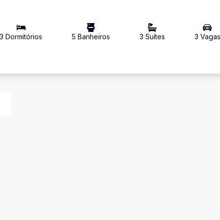
3
Dormitório
s
5
Banheiro
s
3
Suíte
s
3
Vaga