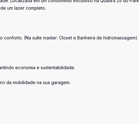
dade. Localizada em um condomínio exclusivo na Quadra 25 do Park
o de um lazer completo.
o conforto. (Na suíte master: Closet e Banheira de hidromassagem)
antindo economia e sustentabilidade.
uturo da mobilidade na sua garagem.