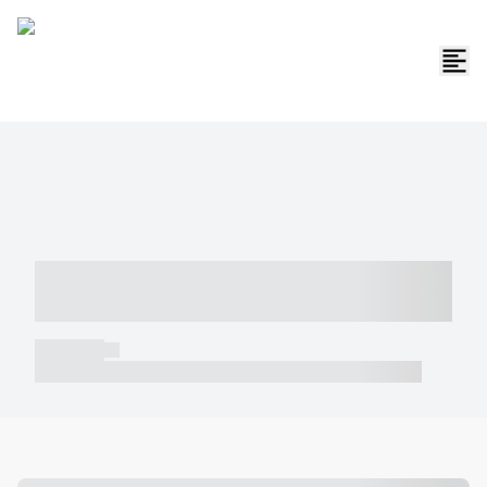
----- ----- -- ------ ---- ---- -- ----- -----
----- --- ------
----- -----
----- ----- -- ------ ---- ---- -- ----- ----- ----- --- ------