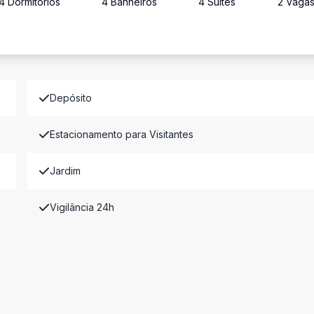
4
Dormitório
s
4
Banheiro
s
4
Suíte
s
2
Vaga
Depósito
Estacionamento para Visitantes
Jardim
Vigilância 24h