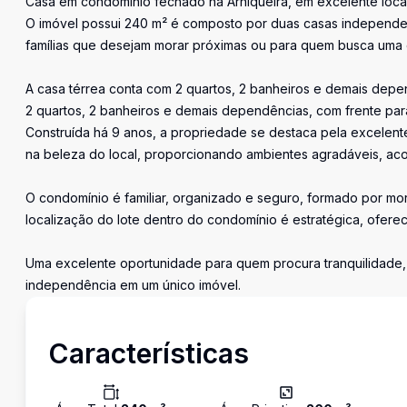
Casa em condomínio fechado na Arniqueira, em excelente loca
O imóvel possui 240 m² é composto por duas casas independe
famílias que desejam morar próximas ou para quem busca uma 
A casa térrea conta com 2 quartos, 2 banheiros e demais depen
2 quartos, 2 banheiros e demais dependências, com frente par
Construída há 9 anos, a propriedade se destaca pela excelente 
na beleza do local, proporcionando ambientes agradáveis, ac
O condomínio é familiar, organizado e seguro, formado por m
localização do lote dentro do condomínio é estratégica, ofere
Uma excelente oportunidade para quem procura tranquilidade,
independência em um único imóvel.
Características