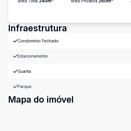
Área Total
240
m²
Área Privativa
260
m²
Infraestrutura
Condomínio Fechado
Estacionamento
Guarita
Parque
Mapa do imóvel