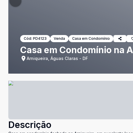
Cód:
PD4123
Venda
Casa em Condomínio
Casa em Condomínio na Ar
Arniqueira, Águas Claras - DF
Descrição