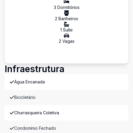
3
Dormitório
s
2
Banheiro
s
1
Suíte
2
Vaga
s
Infraestrutura
Água Encanada
Bicicletário
Churrasqueira Coletiva
Condomínio Fechado