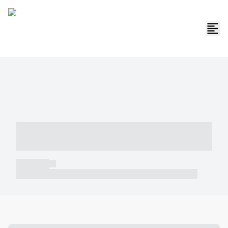
----- ----- -- ------ ---- ---- -- ----- -----
----- --- ------
----- -----
----- ----- -- ------ ---- ---- -- ----- ----- ----- --- ------