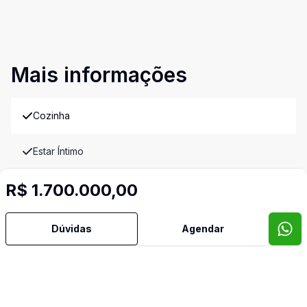
Mais informações
Cozinha
Estar Íntimo
R$ 1.700.000,00
Lavabo
Piscina
Dúvidas
Agendar
Quintal
Sala de Jantar