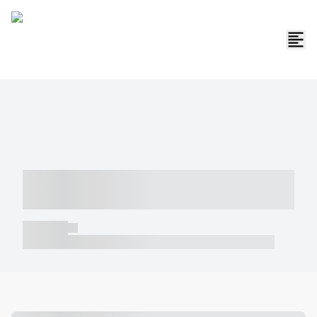
----- ----- -- ------ ---- ---- -- ----- -----
----- --- ------
----- -----
----- ----- -- ------ ---- ---- -- ----- ----- ----- --- ------