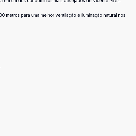
da em um dos condomínios mais desejados de Vicente Pires.
00 metros para uma melhor ventilação e iluminação natural nos
.