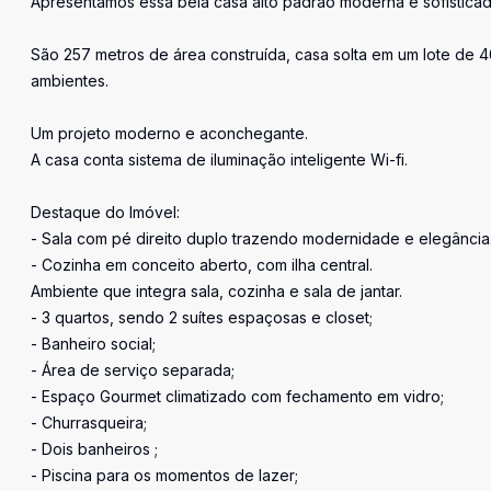
Apresentamos essa bela casa alto padrão moderna e sofistica
São 257 metros de área construída, casa solta em um lote de 4
ambientes.
Um projeto moderno e aconchegante.
A casa conta sistema de iluminação inteligente Wi-fi.
Destaque do Imóvel:
- Sala com pé direito duplo trazendo modernidade e elegância
- Cozinha em conceito aberto, com ilha central.
Ambiente que integra sala, cozinha e sala de jantar.
- 3 quartos, sendo 2 suítes espaçosas e closet;
- Banheiro social;
- Área de serviço separada;
- Espaço Gourmet climatizado com fechamento em vidro;
- Churrasqueira;
- Dois banheiros ;
- Piscina para os momentos de lazer;