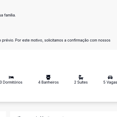
 família.
prévio. Por este motivo, solicitamos a confirmação com nossos
3
Dormitório
s
4
Banheiro
s
2
Suíte
s
5
Vaga