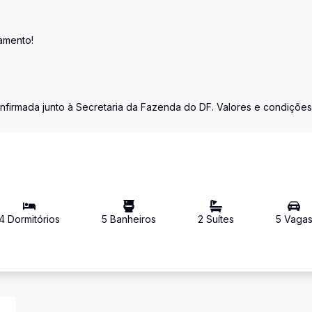
amento!
onfirmada junto à Secretaria da Fazenda do DF. Valores e condições
4
Dormitório
s
5
Banheiro
s
2
Suíte
s
5
Vaga