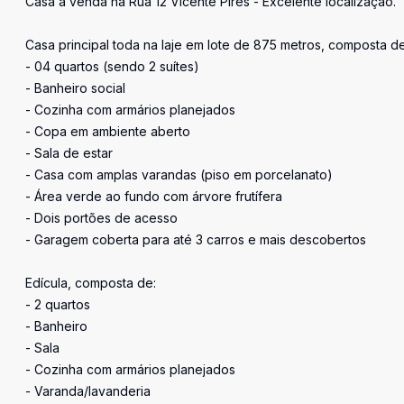
Casa à venda na Rua 12 Vicente Pires - Excelente localização.
Casa principal toda na laje em lote de 875 metros, composta de
- 04 quartos (sendo 2 suítes)
- Banheiro social
- Cozinha com armários planejados
- Copa em ambiente aberto
- Sala de estar
- Casa com amplas varandas (piso em porcelanato)
- Área verde ao fundo com árvore frutífera
- Dois portões de acesso
- Garagem coberta para até 3 carros e mais descobertos
Edícula, composta de:
- 2 quartos
- Banheiro
- Sala
- Cozinha com armários planejados
- Varanda/lavanderia