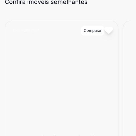
Confira imóveis semelhantes
Cód:
RBM2197
Comparar
Có