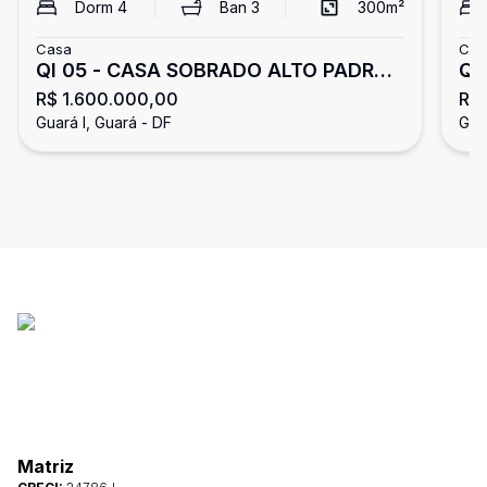
Dorm
4
Ban
3
300
m²
Casa
Cas
QI 05 - CASA SOBRADO ALTO PADRÃO
QI
R$ 1.600.000,00
R$
4 QUARTOS 2 SUÍTES LAZER ACEITA
2 
Guará I, Guará - DF
Gua
FINANCIAMENTO E FGTS PERMUTA
fi
Matriz