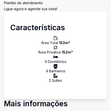
Plantão de atendimento
Ligue agora e agende sua visita!
Características
Área Total
152
m²
Área Privativa
152
m²
4
Dormitório
s
4
Banheiro
s
2
Suíte
s
Mais informações