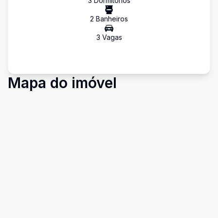
3
Dormitório
s
2
Banheiro
s
3
Vaga
s
Mapa do imóvel