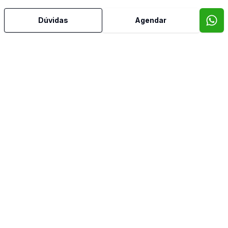
Dúvidas
Agendar
Estar Íntimo
Home Theater
Lavabo
Suíte Master
Terraço
Banheiro de Empregada
Video do imóvel
Imóveis semelhantes
Confira imóveis semelhantes