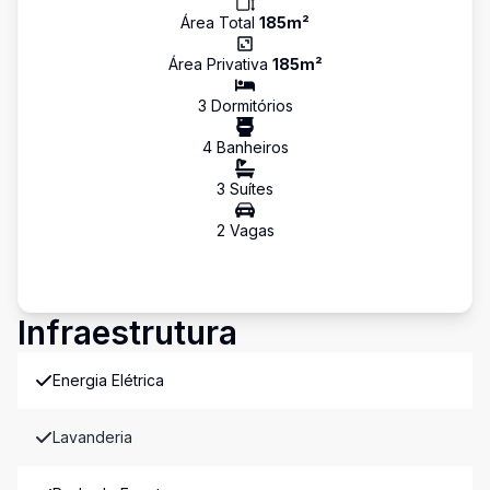
Área Total
185
m²
Área Privativa
185
m²
3
Dormitório
s
4
Banheiro
s
3
Suíte
s
2
Vaga
s
Infraestrutura
Energia Elétrica
Lavanderia