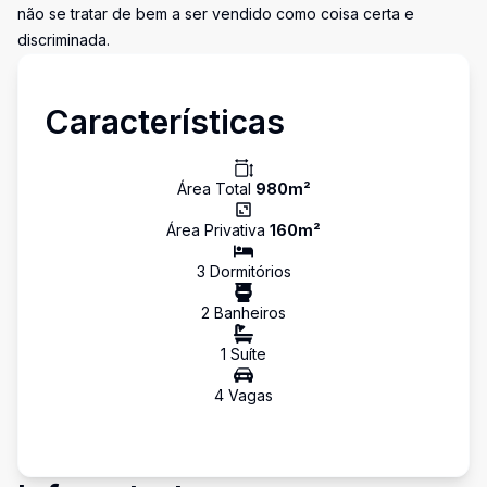
não se tratar de bem a ser vendido como coisa certa e
discriminada.
Características
Área Total
980
m²
Área Privativa
160
m²
3
Dormitório
s
2
Banheiro
s
1
Suíte
4
Vaga
s