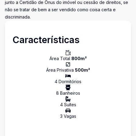
junto a Certidão de Ônus do imóvel ou cessão de direitos, se
não se tratar de bem a ser vendido como coisa certa e
discriminada.
Características
Área Total
800
m²
Área Privativa
500
m²
4
Dormitório
s
8
Banheiro
s
4
Suíte
s
3
Vaga
s