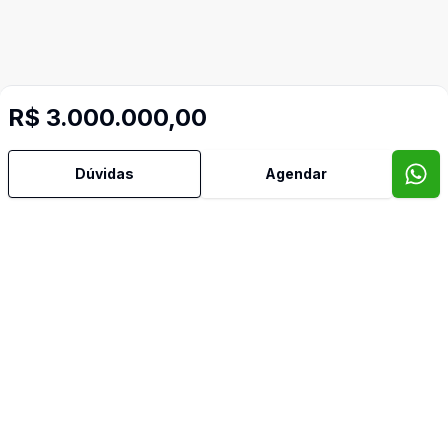
R$ 3.000.000,00
Mais informações
Dúvidas
Agendar
Área de Serviço
Churrasqueira
Cozinha
Despensa
Escritório