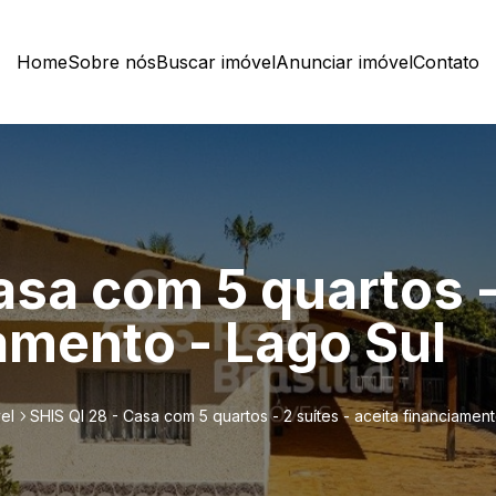
Home
Sobre nós
Buscar imóvel
Anunciar imóvel
Contato
asa com 5 quartos -
amento - Lago Sul
el
SHIS QI 28 - Casa com 5 quartos - 2 suítes - aceita financiamen