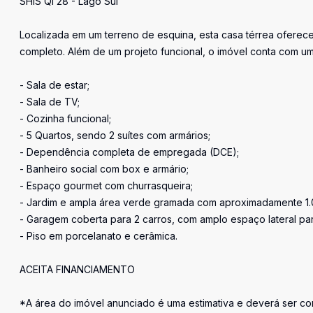
SHIS QI 28 - Lago Sul
Localizada em um terreno de esquina, esta casa térrea oferec
completo. Além de um projeto funcional, o imóvel conta com um
- Sala de estar;
- Sala de TV;
- Cozinha funcional;
- 5 Quartos, sendo 2 suítes com armários;
- Dependência completa de empregada (DCE);
- Banheiro social com box e armário;
- Espaço gourmet com churrasqueira;
- Jardim e ampla área verde gramada com aproximadamente 1
- Garagem coberta para 2 carros, com amplo espaço lateral par
- Piso em porcelanato e cerâmica.
ACEITA FINANCIAMENTO
*A área do imóvel anunciado é uma estimativa e deverá ser con