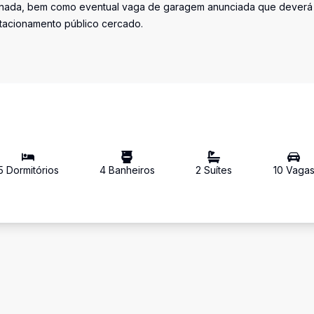
iminada, bem como eventual vaga de garagem anunciada que deverá
stacionamento público cercado.
5
Dormitório
s
4
Banheiro
s
2
Suíte
s
10
Vaga